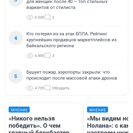
для женщин после 40 — топ стильных
вариантов от стилиста
9 339
2
Кто потерял из-за атак БПЛА. Рейтинг
4
крупнейших продавцов маркетплейсов из
Байкальского региона
6 490
3
Бушует пожар, аэропорты закрыли: что
5
происходит после массовой атаки дронов
4 735
Обсудить
МНЕНИЕ
МНЕНИЕ
«Никого нельзя
«Мы видим нов
победить». О чем
Нолана»: с как
главный блокбастер
настроем нужн