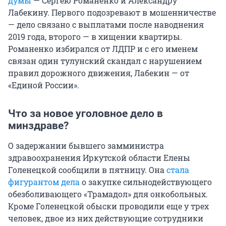
думы
— Сергею Романенко и Александру
Лабекину. Первого подозревают в мошенничестве
— дело связано с выплатами после наводнения
2019 года, второго — в хищении квартиры.
Романенко избирался от ЛДПР и с его именем
связан один тулунский скандал с нарушением
правил дорожного движения, Лабекин — от
«Единой России».
Что за новое уголовное дело в
минздраве?
О задержании бывшего замминистра
здравоохранения Иркутской области Елены
Голенецкой сообщили в пятницу. Она
стала
фигурантом дела
о закупке сильнодействующего
обезболивающего «Трамадол» для онкобольных.
Кроме Голенецкой обыски проводили еще у трех
человек, двое из них действующие сотрудники