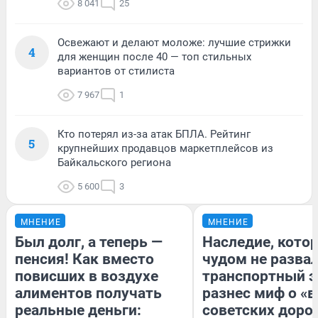
8 041
25
Освежают и делают моложе: лучшие стрижки
4
для женщин после 40 — топ стильных
вариантов от стилиста
7 967
1
Кто потерял из-за атак БПЛА. Рейтинг
5
крупнейших продавцов маркетплейсов из
Байкальского региона
5 600
3
МНЕНИЕ
МНЕНИЕ
Был долг, а теперь —
Наследие, кото
пенсия! Как вместо
чудом не разва
повисших в воздухе
транспортный э
алиментов получать
разнес миф о «
реальные деньги:
советских доро