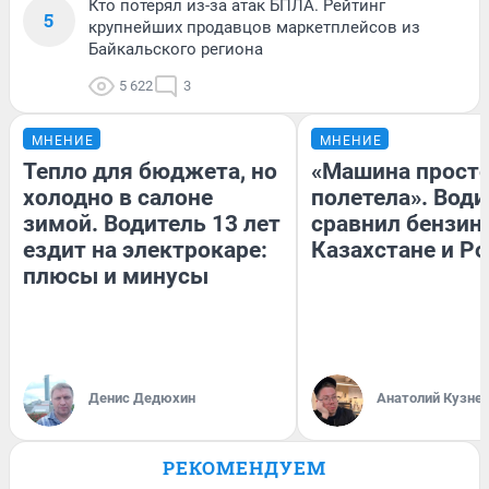
Кто потерял из-за атак БПЛА. Рейтинг
5
крупнейших продавцов маркетплейсов из
Байкальского региона
5 622
3
МНЕНИЕ
МНЕНИЕ
Тепло для бюджета, но
«Машина прост
холодно в салоне
полетела». Води
зимой. Водитель 13 лет
сравнил бензин
ездит на электрокаре:
Казахстане и Р
плюсы и минусы
Денис Дедюхин
Анатолий Кузне
РЕКОМЕНДУЕМ