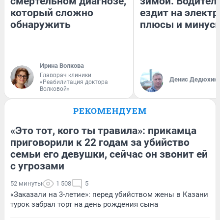
смертельном диагнозе,
зимой. Водитель
который сложно
ездит на электр
обнаружить
плюсы и минус
Ирина Волкова
Главврач клиники
Денис Дедюхин
«Реабилитация доктора
Волковой»
РЕКОМЕНДУЕМ
«Это тот, кого ты травила»: прикамца
приговорили к 22 годам за убийство
семьи его девушки, сейчас он звонит ей
с угрозами
52 минуты
1 508
5
«Заказали на 3-летие»: перед убийством жены в Казани
турок забрал торт на день рождения сына