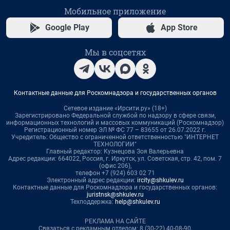
Мобильное приложение
Google Play
App Store
Мы в соцсетях
Контактные данные для Роскомнадзора и государственных органов
Сетевое издание «Ирсити.ру» (18+)
Зарегистрировано Федеральной службой по надзору в сфере связи,
информационных технологий и массовых коммуникаций (Роскомнадзор)
Регистрационный номер ЭЛ № ФС 77 – 83655 от 26.07.2022 г.
Учредитель: Общество с ограниченной ответственностью "ИНТЕРНЕТ
ТЕХНОЛОГИИ"
Главный редактор: Кузнецова Зоя Валерьевна
Адрес редакции: 664022, Россия, г. Иркутск, ул. Советская, стр. 42, пом. 7
(офис 206),
телефон +7 (924) 603 02 71
Электронный адрес редакции:
ircity@shkulev.ru
Контактные данные для Роскомнадзора и государственных органов:
juristnsk@shkulev.ru
Техподдержка:
help@shkulev.ru
РЕКЛАМА НА САЙТЕ
Связаться с рекламным отделом: 8 (30-22) 40-08-90,