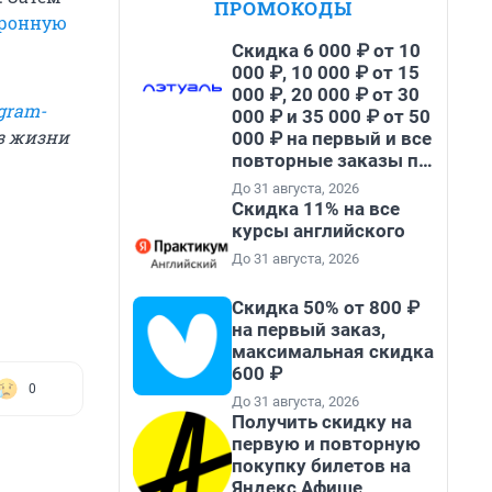
ПРОМОКОДЫ
тронную
Скидка 6 000 ₽ от 10
000 ₽, 10 000 ₽ от 15
000 ₽, 20 000 ₽ от 30
gram-
000 ₽ и 35 000 ₽ от 50
из жизни
000 ₽ на первый и все
повторные заказы по
промокоду НАБЕРИ
До 31 августа, 2026
Скидка 11% на все
курсы английского
До 31 августа, 2026
Скидка 50% от 800 ₽
на первый заказ,
максимальная скидка
600 ₽
0
До 31 августа, 2026
Получить скидку на
первую и повторную
покупку билетов на
Яндекс Афише