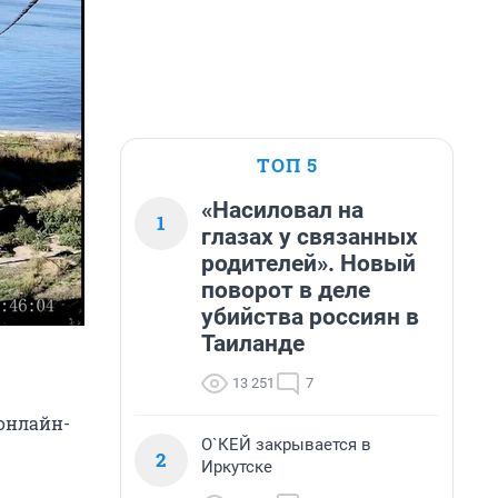
ТОП 5
«Насиловал на
1
глазах у связанных
родителей». Новый
поворот в деле
убийства россиян в
Таиланде
13 251
7
 онлайн-
О`КЕЙ закрывается в
2
Иркутске