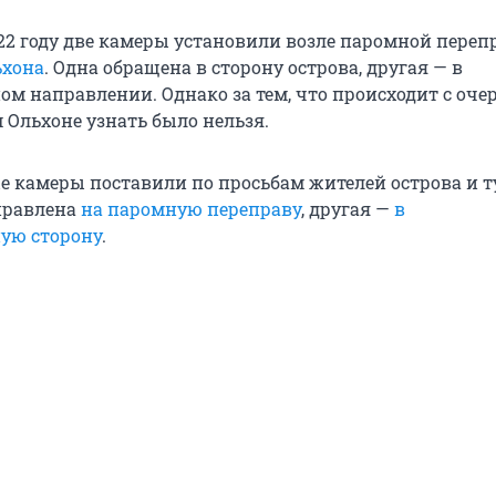
22 году две камеры установили возле паромной пере
ьхона
. Одна обращена в сторону острова, другая — в
м направлении. Однако за тем, что происходит с оче
 Ольхоне узнать было нельзя.
 камеры поставили по просьбам жителей острова и т
правлена
на паромную переправу
, другая —
в
ую сторону
.