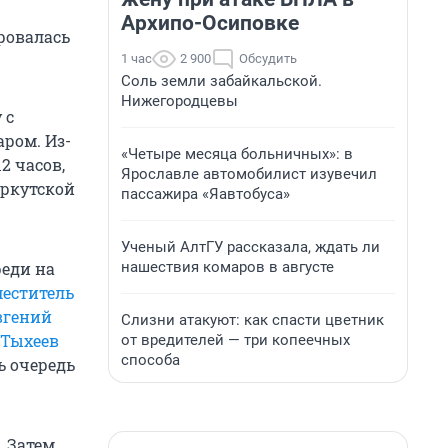
Архипо-Осиповке
ровалась
1 час
2 900
Обсудить
Соль земли забайкальской.
Нижегородцевы
 с
ром. Из-
«Четыре месяца больничных»: в
2 часов,
Ярославле автомобилист изувечил
Иркутской
пассажира «Яавтобуса»
Ученый АлтГУ рассказала, ждать ли
нашествия комаров в августе
реди на
еститель
вгений
Слизни атакуют: как спасти цветник
 Тыхеев
от вредителей — три копеечных
способа
ь очередь
. Затем