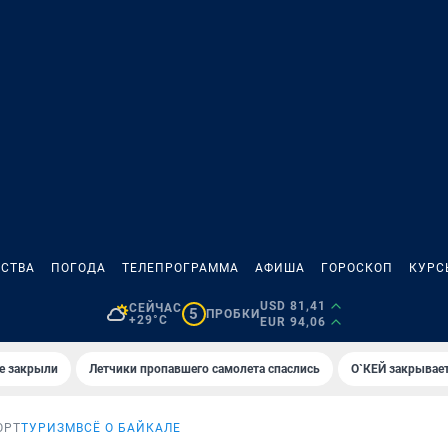
СТВА
ПОГОДА
ТЕЛЕПРОГРАММА
АФИША
ГОРОСКОП
КУРС
USD 81,41
СЕЙЧАС
5
ПРОБКИ
+29°C
EUR 94,06
е закрыли
Летчики пропавшего самолета спаслись
О`КЕЙ закрывает
ОРТ
ТУРИЗМ
ВСЁ О БАЙКАЛЕ