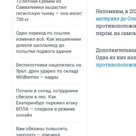
12-летний Еремей из
Савватеевки вырастил
Напомним, в 20
гигантскую тыкву — она весит
материке до Ол
730 кг
противоположно
паром, на самом
Один переход по ссылке
изменил всё. Как мошенники
довели школьницу до
Дополнительные
попытки поджога здания
Одна из них на
противоположн
Беспилотники нацелились на
Урал: дрон ударил по складу
Wildberries — кадры
Попали в склад, сотрудники
сбегали в лес. Как
Екатеринбург пережил атаку
БПЛА — следили в режиме
онлайн
Вам обязаны повысить
зарплату — причина