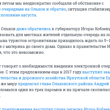
 летом мы неоднократно сообщали об обстановке с
 очередями на Ольхон
и обратно
, ситуация стабилизи
 половине августа
.
а Ольхон
даже обратились
к губернатору Игорю Кобзеву
изовать для местных жителей отдельную очередь на па
лыва туристов островитянам приходилось ждать по 5–1
 с материка до своего дома. Однако в правительстве 
, что это невозможно.
ет говорят о необходимости введения электронной оче
не. С этим предложением еще в 2017 году
выступил зам
тельства и дорожного хозяйства Иркутской области Е
ю же меру
предлагал глава Ольхонского района Андрей
 сломался один из трех паромов и на причале скопилас
.
с предложением выступил глава региона Игорь Кобзев