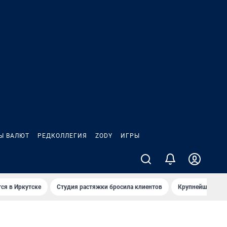
Ы ВАЛЮТ
РЕДКОЛЛЕГИЯ
ZODY
ИГРЫ
ся в Иркутске
Студия растяжки бросила клиентов
Крупнейшие про