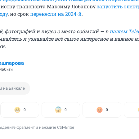
нистру транспорта Максиму Лобанову
запустить элек
году
, но срок
перенесли на 2024-й
.
й, фотографий и видео с места событий — в
нашем Tele
ывайтесь и узнавайте всё самое интересное и важное 
ми.
ашпарова
 ИрСити
м на Байкале
0
0
0
ыделите фрагмент и нажмите Ctrl+Enter