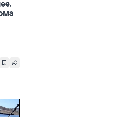
ее.
рома