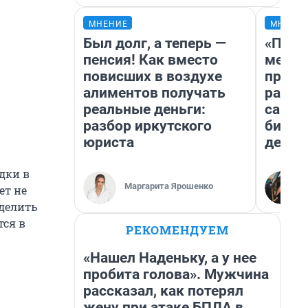
МНЕНИЕ
МНЕНИ
Был долг, а теперь —
«Поку
пенсия! Как вместо
мешке
повисших в воздухе
предп
алиментов получать
расска
реальные деньги:
самом
разбор иркутского
бизне
юриста
дешев
дки в
Маргарита Ярошенко
ет не
еделить
тся в
РЕКОМЕНДУЕМ
«Нашел Наденьку, а у нее
пробита голова». Мужчина
рассказал, как потерял
жену при атаке БПЛА в