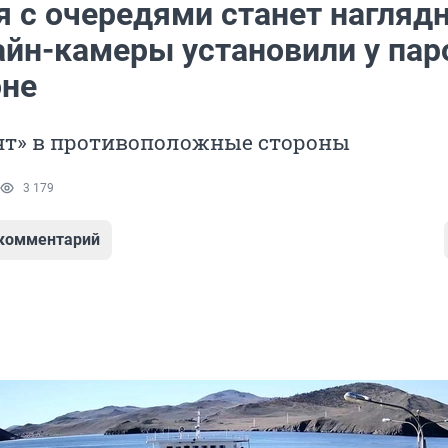
 с очередями станет наглядн
айн-камеры установили у па
оне
ят» в противоположные стороны
3 179
 комментарий