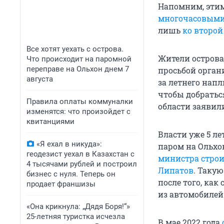
Напомним, этим
многочасовыми
лишь
ко второй
Все хотят уехать с острова.
Жители остров
Что происходит на паромной
переправе на Ольхон днем 7
просьбой орган
августа
за летнего нап
чтобы добраться
Правила оплаты коммуналки
области заявили
изменятся: что произойдет с
квитанциями
Власти уже 5 л
«Я ехал в никуда»:
паром на Ольхо
геодезист уехал в Казахстан с
министра строи
4 тысячами рублей и построил
Липатов
. Таку
бизнес с нуля. Теперь он
после того, как
продает франшизы
из автомобилей
«Она крикнула: „Дядя Боря!“»
25-летняя туристка исчезла
В мае 2022 года