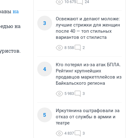
10 675
24
правы
на
Освежают и делают моложе:
3
лучшие стрижки для женщин
редью на
после 40 — топ стильных
вариантов от стилиста
8 558
2
уристов.
Кто потерял из-за атак БПЛА.
4
Рейтинг крупнейших
продавцов маркетплейсов из
Байкальского региона
5 983
3
Иркутянина оштрафовали за
5
отказ от службы в армии и
театре
4 837
3