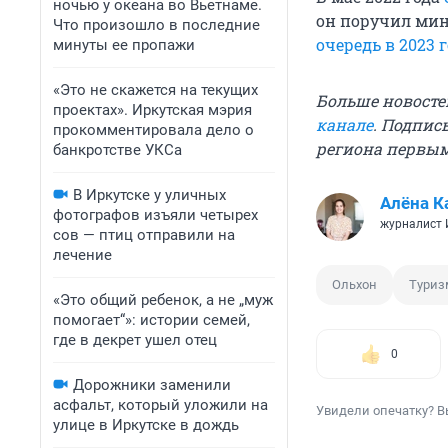
ночью у океана во Вьетнаме.
он поручил ми
Что произошло в последние
очередь в 2023 
минуты ее пропажи
«Это не скажется на текущих
Больше новосте
проектах». Иркутская мэрия
канале
. Подпис
прокомментировала дело о
региона первы
банкротстве УКСа
В Иркутске у уличных
Алёна К
фотографов изъяли четырех
журналист
сов — птиц отправили на
лечение
Ольхон
Туриз
«Это общий ребенок, а не „муж
помогает“»: истории семей,
где в декрет ушел отец
0
Дорожники заменили
асфальт, который уложили на
Увидели опечатку? В
улице в Иркутске в дождь