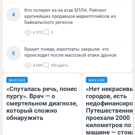
Кто потерял из-за атак БПЛА. Рейтинг
4
крупнейших продавцов маркетплейсов из
Байкальского региона
6 373
3
Бушует пожар, аэропорты закрыли: что
5
происходит после массовой атаки дронов
4 669
Обсудить
МНЕНИЕ
МНЕНИЕ
«Спуталась речь, понес
«Нет некрасивы
пургу». Врач — о
городов, есть
смертельном диагнозе,
недофинансиро
который сложно
Путешественни
обнаружить
проехали 2000
километров по 
машине — стоил