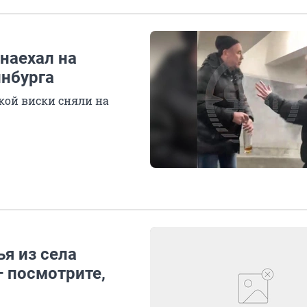
наехал на
инбурга
кой виски сняли на
я из села
— посмотрите,