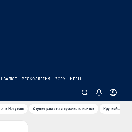
Ы ВАЛЮТ
РЕДКОЛЛЕГИЯ
ZODY
ИГРЫ
ся в Иркутске
Студия растяжки бросила клиентов
Крупнейшие про