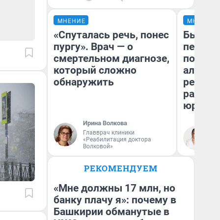
МНЕНИЕ
МНЕНИЕ
«Спуталась речь, понес
Был дол
пургу». Врач — о
пенсия
смертельном диагнозе,
повисш
который сложно
алимен
обнаружить
реальн
разбор
юриста
Ирина Волкова
Главврач клиники
Ма
«Реабилитация доктора
Волковой»
РЕКОМЕНДУЕМ
«Мне должны 17 млн, но
банку плачу я»: почему в
Башкирии обманутые в