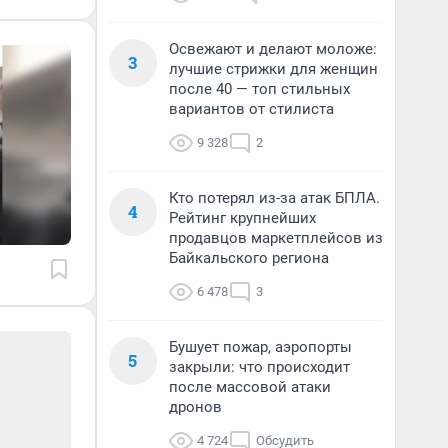
Освежают и делают моложе:
3
лучшие стрижки для женщин
после 40 — топ стильных
вариантов от стилиста
9 328
2
Кто потерял из-за атак БПЛА.
4
Рейтинг крупнейших
продавцов маркетплейсов из
Байкальского региона
6 478
3
Бушует пожар, аэропорты
5
закрыли: что происходит
после массовой атаки
дронов
4 724
Обсудить