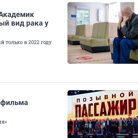
 Академик
ый вид рака у
й только в 2022 году
 фильма
ия»