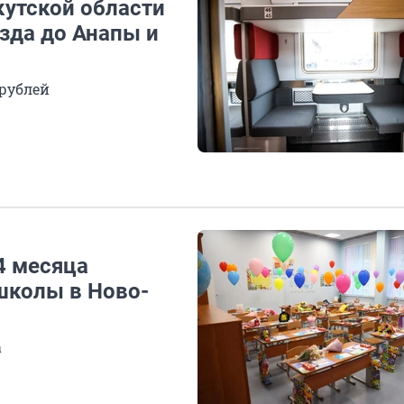
кутской области
зда до Анапы и
 рублей
4 месяца
школы в Ново-
а