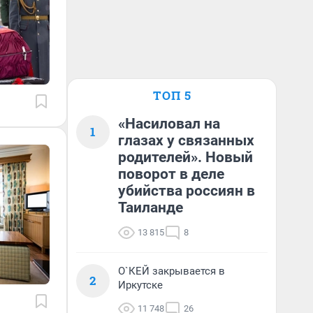
ТОП 5
«Насиловал на
1
глазах у связанных
родителей». Новый
поворот в деле
убийства россиян в
Таиланде
13 815
8
О`КЕЙ закрывается в
2
Иркутске
11 748
26