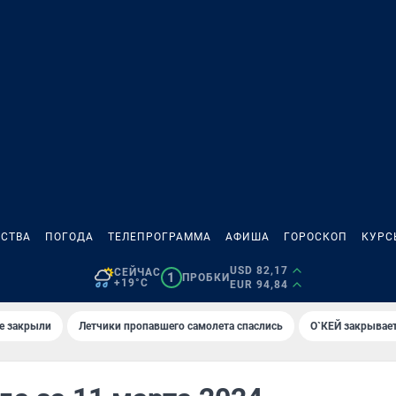
СТВА
ПОГОДА
ТЕЛЕПРОГРАММА
АФИША
ГОРОСКОП
КУРС
USD 82,17
СЕЙЧАС
1
ПРОБКИ
+19°C
EUR 94,84
е закрыли
Летчики пропавшего самолета спаслись
О`КЕЙ закрывает