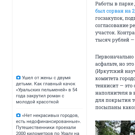
Работы в парке
был сорван на 2
госзакупок, по
согласование р
участок. Контр
тысяч рублей — 
Первоначально 
асфальте, но э
(Иркутский нау
Ушел от жены с двумя
комитета город
детьми. Как главный качок
теннисит — это 
«Уральских пельменей» в 54
наполнителя в 
года закрутил роман с
для покрытия т
молодой красоткой
посыпаны какой
«Нет некрасивых городов,
есть недофинансированные».
Путешественники проехали
2000 километров по Уралу на