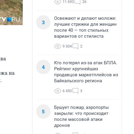
11 693
26
Освежают и делают моложе:
3
лучшие стрижки для женщин
после 40 — топ стильных
вариантов от стилиста
9 304
2
ова
Кто потерял из-за атак БПЛА.
4
Рейтинг крупнейших
ожа на
продавцов маркетплейсов из
.
Байкальского региона
6 450
3
Бушует пожар, аэропорты
5
закрыли: что происходит
после массовой атаки
дронов