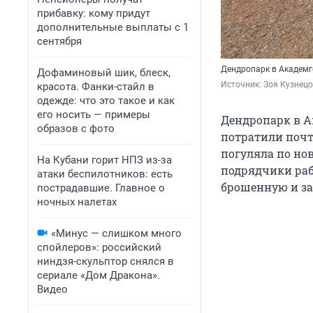
прибавку: кому придут
дополнительные выплаты с 1
сентября
Дендропарк в Академ
Дофаминовый шик, блеск,
Источник: 
Зоя Кузнецо
красота. Фанки-стайл в
одежде: что это такое и как
его носить — примеры
Дендропарк в А
образов с фото
потратили почт
погуляла по нов
На Кубани горит НПЗ из-за
подрядчики раб
атаки беспилотников: есть
брошенную и за
пострадавшие. Главное о
ночных налетах
«Минус — слишком много
спойлеров»: российский
ниндзя-скульптор снялся в
сериале «Дом Дракона».
Видео