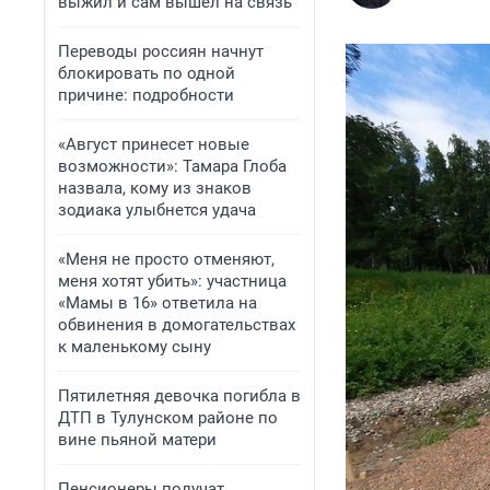
выжил и сам вышел на связь
Переводы россиян начнут
блокировать по одной
причине: подробности
«Август принесет новые
возможности»: Тамара Глоба
назвала, кому из знаков
зодиака улыбнется удача
«Меня не просто отменяют,
меня хотят убить»: участница
«Мамы в 16» ответила на
обвинения в домогательствах
к маленькому сыну
Пятилетняя девочка погибла в
ДТП в Тулунском районе по
вине пьяной матери
Пенсионеры получат