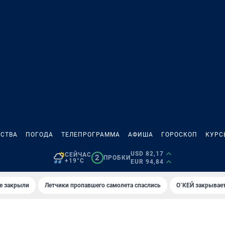
СТВА
ПОГОДА
ТЕЛЕПРОГРАММА
АФИША
ГОРОСКОП
КУРС
USD 82,17
СЕЙЧАС
2
ПРОБКИ
+19°C
EUR 94,84
е закрыли
Летчики пропавшего самолета спаслись
О`КЕЙ закрывает