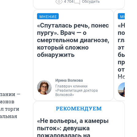
4 704
Обсудить
МНЕНИЕ
МНЕНИ
«Спуталась речь, понес
«Нико
пургу». Врач — о
побед
смертельном диагнозе,
главн
который сложно
этого
обнаружить
бьет 
прока
отзыв
Нолан
Ирина Волкова
Главврач клиники
«Реабилитация доктора
мпании —
Волковой»
лионов
РЕКОМЕНДУЕМ
ал торги
чальная
«Не вольеры, а камеры
пыток»: девушка
пожаловалась на