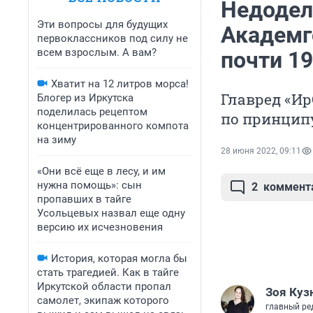
Недодела
Эти вопросы для будущих
Академг
первоклассников под силу не
всем взрослым. А вам?
почти 1
Хватит на 12 литров морса!
Главред «Ир
Блогер из Иркутска
поделилась рецептом
по принципу
концентрированного компота
на зиму
28 июня 2022, 09:11
«Они всё еще в лесу, и им
нужна помощь»: сын
2
коммент
пропавших в тайге
Усольцевых назвал еще одну
версию их исчезновения
История, которая могла бы
стать трагедией. Как в тайге
Иркутской области пропал
Зоя Куз
самолет, экипаж которого
главный ре