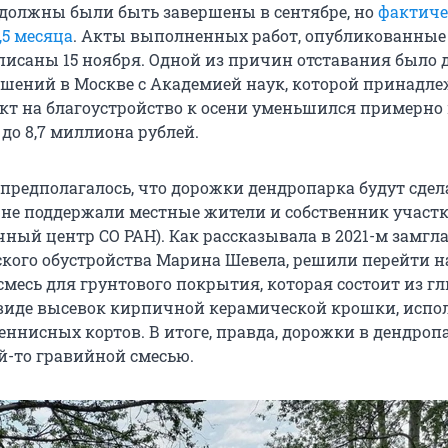
 должны были быть завершены в сентябре, но
фактиче
,5 месяца
. Акты выполненных работ, опубликованные 
дписаны 15 ноября. Одной из причин отставания было 
ешений в Москве с Академией наук, которой принадл
акт на благоустройство к осени уменьшился примерно 
до 8,7 миллиона рублей.
предполагалось, что дорожки дендропарка будут сдел
то не поддержали местные жители и собственник участ
чный центр СО РАН). Как рассказывала в 2021-м замгл
ского обустройства Марина Шевела, решили перейти н
смесь для грунтового покрытия, которая состоит из г
виде высевок кирпичной керамической крошки, испол
еннисных кортов. В итоге, правда, дорожки в дендроп
-то гравийной смесью.