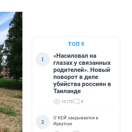
ТОП 5
«Насиловал на
1
глазах у связанных
родителей». Новый
поворот в деле
убийства россиян в
Таиланде
13 772
8
О`КЕЙ закрывается в
2
Иркутске