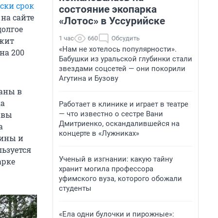
ски срок
состояние экопарка
на сайте
«Лотос» в Уссурийске
долгое
1 час
660
Обсудить
ежит
«Нам не хотелось популярности».
на 200
Бабушки из уральской глубинки стали
звездами соцсетей — они покорили
Агутина и Бузову
аны в
ка
Работает в клинике и играет в театре
— что известно о сестре Вани
авы
Дмитриенко, оскандалившейся на
а
концерте в «Лужниках»
лины и
ьзуется
Ученый в изгнании: какую тайну
арке
хранит могила профессора
уфимского вуза, которого обожали
студенты
«Ела одни булочки и пирожные»: