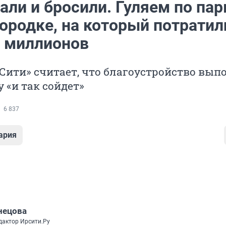
ли и бросили. Гуляем по пар
ородке, на который потратил
9 миллионов
Сити» считает, что благоустройство вып
 «и так сойдет»
6 837
ария
нецова
дактор Ирсити.Ру