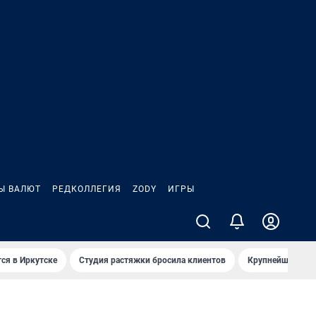
Ы ВАЛЮТ
РЕДКОЛЛЕГИЯ
ZODY
ИГРЫ
ся в Иркутске
Студия растяжки бросила клиентов
Крупнейшие про