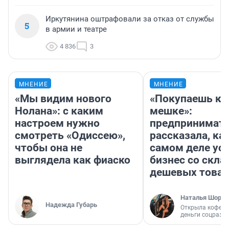
Иркутянина оштрафовали за отказ от службы
5
в армии и театре
4 836
3
МНЕНИЕ
МНЕНИЕ
«Мы видим нового
«Покупаешь ко
Нолана»: с каким
мешке»:
настроем нужно
предпринимат
смотреть «Одиссею»,
рассказала, как
чтобы она не
самом деле ус
выглядела как фиаско
бизнес со скл
дешевых това
Наталья Шорох
Надежда Губарь
Открыла кофейн
деньги соцразв