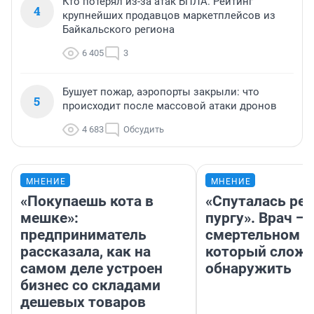
Кто потерял из-за атак БПЛА. Рейтинг
4
крупнейших продавцов маркетплейсов из
Байкальского региона
6 405
3
Бушует пожар, аэропорты закрыли: что
5
происходит после массовой атаки дронов
4 683
Обсудить
МНЕНИЕ
МНЕНИЕ
«Покупаешь кота в
«Спуталась реч
мешке»:
пургу». Врач — 
предприниматель
смертельном д
рассказала, как на
который слож
самом деле устроен
обнаружить
бизнес со складами
дешевых товаров