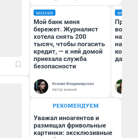
МНЕНИЕ
МНЕНИЕ
Мой банк меня
Продаш
бережет. Журналист
возьмут
хотела снять 200
нам го
тысяч, чтобы погасить
налого
кредит, — к ней домой
коснет
приехала служба
даже р
безопасности
Ксения Владимирская
Ан
Автор мнения
РЕКОМЕНДУЕМ
Уважал иноагентов и
размещал фривольные
картинки: эксклюзивные