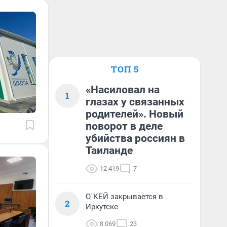
ТОП 5
«Насиловал на
1
глазах у связанных
родителей». Новый
поворот в деле
убийства россиян в
Таиланде
12 419
7
О`КЕЙ закрывается в
2
Иркутске
8 069
23