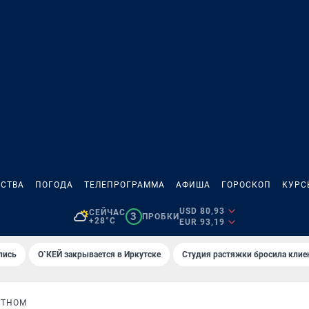
СТВА
ПОГОДА
ТЕЛЕПРОГРАММА
АФИША
ГОРОСКОП
КУРС
USD 80,93
СЕЙЧАС
3
ПРОБКИ
+28°C
EUR 93,19
лись
О`КЕЙ закрывается в Иркутске
Студия растяжки бросила клие
СТНОМ