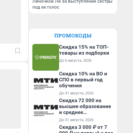
Линочкой Ли за выступление сестры
под ее голос
ПРОМОКОДЫ
Скидка 15% на ТОП-
товары из подборки
До 6 августа, 2026
Скидка 10% на ВО и
СПО в первый год
обучения
До 31 августа, 2026
Скидка 72 000 на
высшее образование
и среднее
специальное
До 31 августа, 2026
образование в
Скидка 3 000 ₽ от 7
первый год обучения