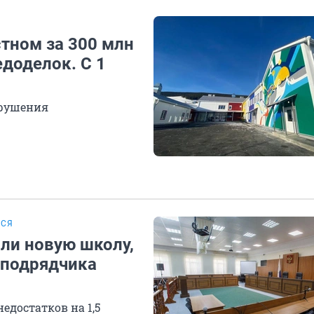
тном за 300 млн
едоделок. С 1
арушения
ЬСЯ
ли новую школу,
а подрядчика
едостатков на 1,5