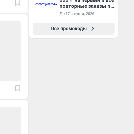
000 ₽ на первый и все
повторные заказы по
промокоду МОМЕНТ
До 17 августа, 2026
Все промокоды