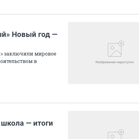
й» Новый год —
й» заключили мировое
роительством в
 школа — итоги