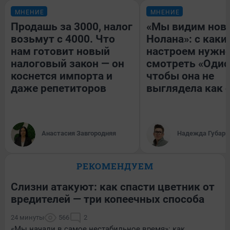
МНЕНИЕ
МНЕНИЕ
Продашь за 3000, налог
«Мы видим нов
возьмут с 4000. Что
Нолана»: с каки
нам готовит новый
настроем нужн
налоговый закон — он
смотреть «Одис
коснется импорта и
чтобы она не
даже репетиторов
выглядела как 
Анастасия Завгородняя
Надежда Губарь
РЕКОМЕНДУЕМ
Слизни атакуют: как спасти цветник от
вредителей — три копеечных способа
24 минуты
566
2
«Мы начали в самое нестабильное время»: как