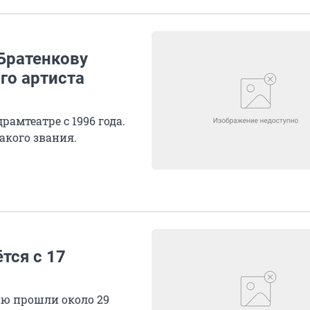
Братенкову
го артиста
амтеатре с 1996 года.
акого звания.
тся с 17
ию прошли около 29