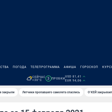
СТВА
ПОГОДА
ТЕЛЕПРОГРАММА
АФИША
ГОРОСКОП
КУРС
USD 81,41
СЕЙЧАС
3
ПРОБКИ
+30°C
EUR 94,06
е закрыли
Летчики пропавшего самолета спаслись
О`КЕЙ закрывает