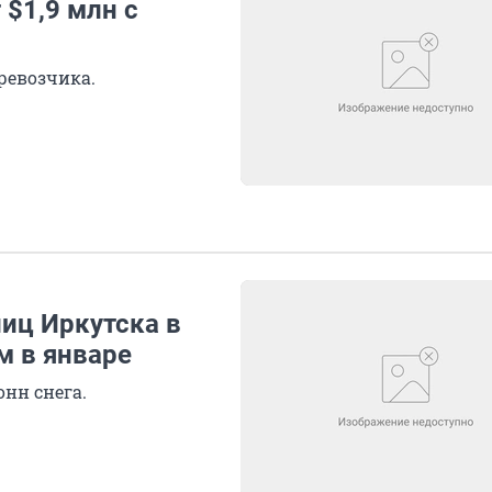
 $1,9 млн с
ревозчика.
лиц Иркутска в
м в январе
онн снега.