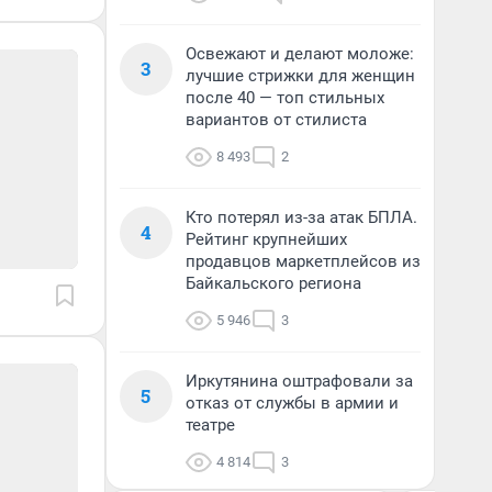
Освежают и делают моложе:
3
лучшие стрижки для женщин
после 40 — топ стильных
вариантов от стилиста
8 493
2
Кто потерял из-за атак БПЛА.
4
Рейтинг крупнейших
продавцов маркетплейсов из
Байкальского региона
5 946
3
Иркутянина оштрафовали за
5
отказ от службы в армии и
театре
4 814
3