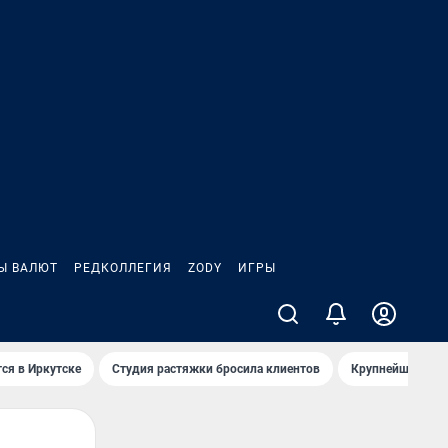
Ы ВАЛЮТ
РЕДКОЛЛЕГИЯ
ZODY
ИГРЫ
ся в Иркутске
Студия растяжки бросила клиентов
Крупнейшие про