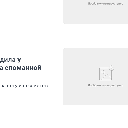
дила у
за сломанной
а ногу и после этого