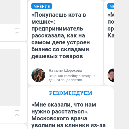
МНЕНИЕ
МНЕНИЕ
«Покупаешь кота в
«Машин
мешке»:
полете
предприниматель
сравни
рассказала, как на
Казахс
самом деле устроен
бизнес со складами
дешевых товаров
Наталья Шорохова
Ан
Открыла кофейную точку на
деньги соцразвития
РЕКОМЕНДУЕМ
«Мне сказали, что нам
нужно расстаться».
Московского врача
уволили из клиники из-за