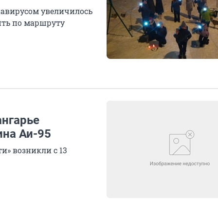
навирусом увеличилось
дить по маршруту
ангарье
ина Аи-95
и» возникли с 13