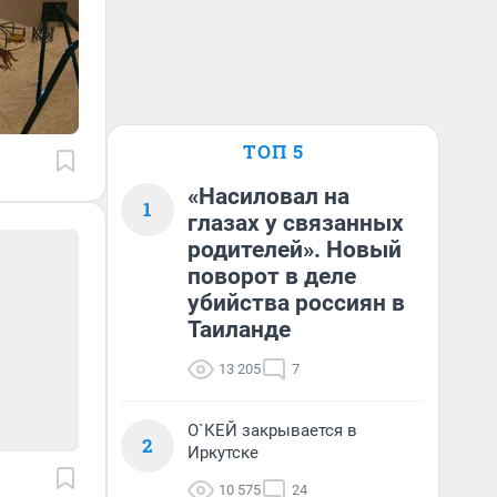
ТОП 5
«Насиловал на
1
глазах у связанных
родителей». Новый
поворот в деле
убийства россиян в
Таиланде
13 205
7
О`КЕЙ закрывается в
2
Иркутске
10 575
24