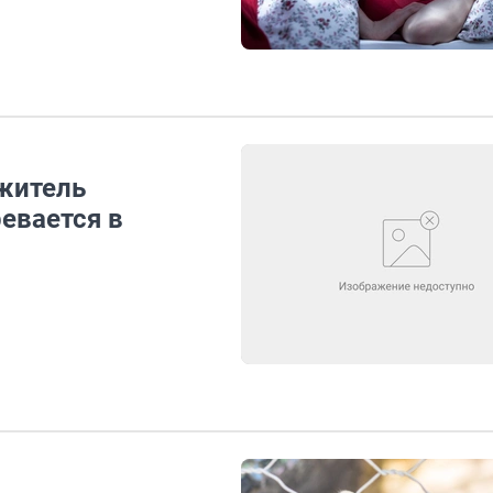
 житель
евается в