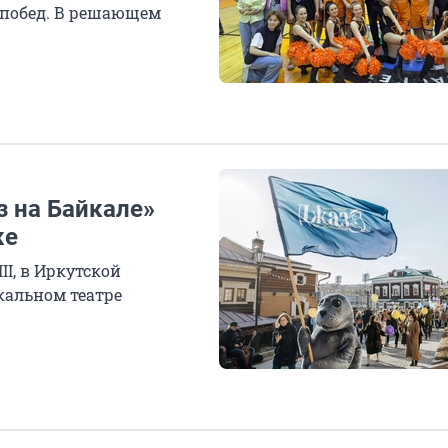
х побед. В решающем
 на Байкале»
ке
I, в Иркутской
кальном театре