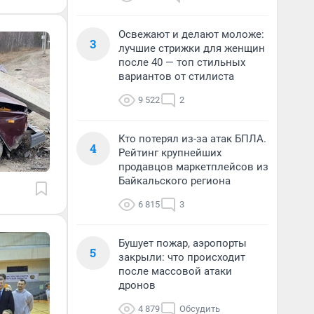
Освежают и делают моложе:
3
лучшие стрижки для женщин
после 40 — топ стильных
вариантов от стилиста
9 522
2
Кто потерял из-за атак БПЛА.
4
Рейтинг крупнейших
продавцов маркетплейсов из
Байкальского региона
6 815
3
Бушует пожар, аэропорты
5
закрыли: что происходит
после массовой атаки
дронов
4 879
Обсудить