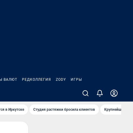
Ы ВАЛЮТ
РЕДКОЛЛЕГИЯ
ZODY
ИГРЫ
ся в Иркутске
Студия растяжки бросила клиентов
Крупнейшие про