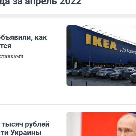
да за апрель 2022
объявили, как
тся
оставками
 тысяч рублей
сти Украины