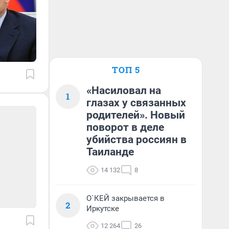
ТОП 5
«Насиловал на
1
глазах у связанных
родителей». Новый
поворот в деле
убийства россиян в
Таиланде
14 132
8
О`КЕЙ закрывается в
2
Иркутске
12 264
26