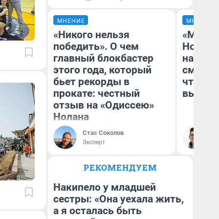
МНЕНИЕ
МНЕНИЕ
«Никого нельзя
«Мы ви
победить». О чем
Нолана
главный блокбастер
настро
этого года, который
смотре
бьет рекорды в
чтобы 
прокате: честный
выгляд
отзыв на «Одиссею»
Нолана
Стас Соколов
На
Эксперт
РЕКОМЕНДУЕМ
Накипело у младшей
сестры: «Она уехала жить,
а я осталась быть