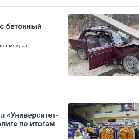
ес бетонный
медпомощью
л «Университет-
рлиге по итогам