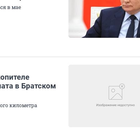
ся в мае
опителе
ата в Братском
ного километра