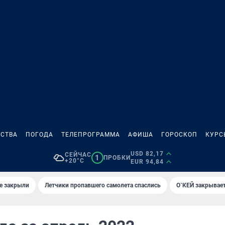
СТВА
ПОГОДА
ТЕЛЕПРОГРАММА
АФИША
ГОРОСКОП
КУРС
USD 82,17
СЕЙЧАС
1
ПРОБКИ
+20°C
EUR 94,84
е закрыли
Летчики пропавшего самолета спаслись
О`КЕЙ закрывает