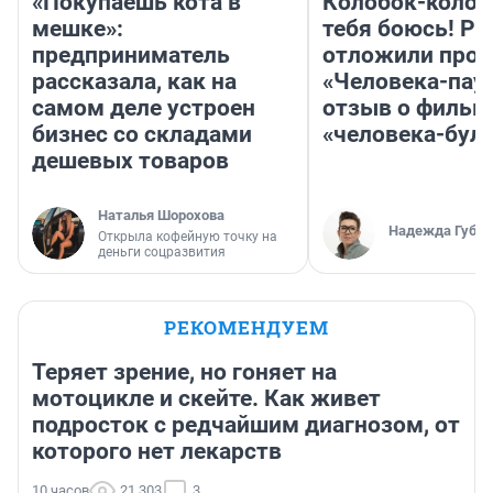
«Покупаешь кота в
Колобок-колобо
мешке»:
тебя боюсь! Ра
предприниматель
отложили прок
рассказала, как на
«Человека-пау
самом деле устроен
отзыв о фильм
бизнес со складами
«человека-бул
дешевых товаров
Наталья Шорохова
Надежда Губар
Открыла кофейную точку на
деньги соцразвития
РЕКОМЕНДУЕМ
Теряет зрение, но гоняет на
мотоцикле и скейте. Как живет
подросток с редчайшим диагнозом, от
которого нет лекарств
10 часов
21 303
3