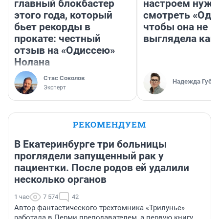
главный блокбастер
настроем нужн
этого года, который
смотреть «Оди
бьет рекорды в
чтобы она не
прокате: честный
выглядела как
отзыв на «Одиссею»
Нолана
Стас Соколов
Надежда Губар
Эксперт
РЕКОМЕНДУЕМ
В Екатеринбурге три больницы
проглядели запущенный рак у
пациентки. После родов ей удалили
несколько органов
1 час
7 574
42
Автор фантастического трехтомника «Трилунье»
работала в Перми преподавателем, а первую книгу