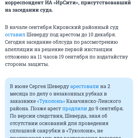
корреспондент ИА «ИрСити», присутствовавший
на заседании суда.
В начале сентября Кировский районный суд
оставил
Шеверду под арестом до 10 декабря.
Сегодня заседание облсуда по рассмотрению
апелляции на решение первой инстанции
отложено на 11 часов 19 сентября по ходатайству
стороны защиты.
В июне Сергея Шеверду
арестовали
на 2
месяца по делу о незаконных рубках в
заказнике
«Туколонь»
Казачинско-Ленского
района. Позже арест
продлили
до 9 сентября.
По версии следствия, Шеверда, зная об
отсутствии оснований для проведения
сплошной санрубки в «Туколони», не
предпринял мер для расторжения договора