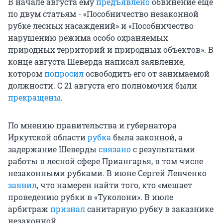
В начале августа ему
предъявлено
обвинение ещё
по двум статьям - «Пособничество незаконной
рубке лесных насаждений» и «Пособничество
нарушению режима особо охраняемых
природных территорий и природных объектов». В
конце августа Шеверда написал заявление,
котором
попросил
освободить его от занимаемой
должности. С 21 августа его полномочия были
прекращены
.
По мнению правительства и губернатора
Иркутской области
рубка
была законной, а
задержание Шеверды
связано
с результатами
работы в лесной сфере Приангарья, в том числе
незаконными рубками. В июне Сергей Левченко
заявил
, что намерен найти того, кто «мешает
проведению рубки в «Туколони». В июле
арбитраж
признал
санитарную рубку в заказнике
незаконной.