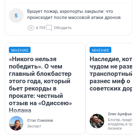
Бушует пожар, аэропорты закрыли: что
5
происходит после массовой атаки дронов
4 703
Обсудить
МНЕНИЕ
МНЕНИЕ
«Никого нельзя
Наследие, кото
победить». О чем
чудом не разва
главный блокбастер
транспортный 
этого года, который
разнес миф о 
бьет рекорды в
советских доро
прокате: честный
отзыв на «Одиссею»
Нолана
Олег Арефьев
Блогер, предпри
Стас Соколов
владелец в тра
Эксперт
бизнесе