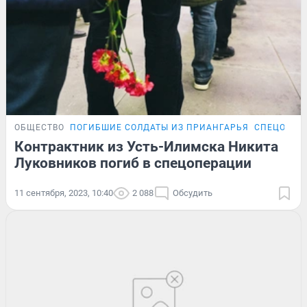
ОБЩЕСТВО
ПОГИБШИЕ СОЛДАТЫ ИЗ ПРИАНГАРЬЯ
СПЕЦОПЕР
Контрактник из Усть-Илимска Никита
Луковников погиб в спецоперации
11 сентября, 2023, 10:40
2 088
Обсудить