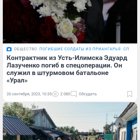
ОБЩЕСТВО
ПОГИБШИЕ СОЛДАТЫ ИЗ ПРИАНГАРЬЯ
СПЕЦОП
Контрактник из Усть-Илимска Эдуард
Лазученко погиб в спецоперации. Он
служил в штурмовом батальоне
«Урал»
26 сентября, 2023, 10:35
2 080
Обсудить