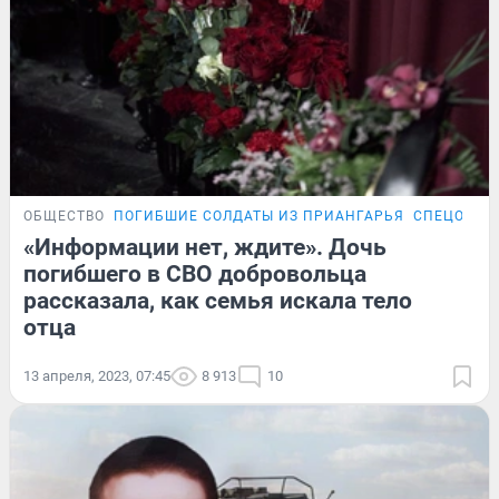
ОБЩЕСТВО
ПОГИБШИЕ СОЛДАТЫ ИЗ ПРИАНГАРЬЯ
СПЕЦОПЕР
«Информации нет, ждите». Дочь
погибшего в СВО добровольца
рассказала, как семья искала тело
отца
13 апреля, 2023, 07:45
8 913
10