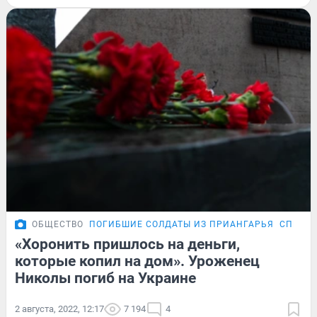
ОБЩЕСТВО
ПОГИБШИЕ СОЛДАТЫ ИЗ ПРИАНГАРЬЯ
СПЕЦОП
«Хоронить пришлось на деньги,
которые копил на дом». Уроженец
Николы погиб на Украине
2 августа, 2022, 12:17
7 194
4