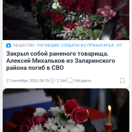
ОБЩЕСТВО
ПОГИБШИЕ СОЛДАТЫ ИЗ ПРИАНГАРЬЯ
СПЕЦОП
Закрыл собой раненого товарища.
Алексей Михальков из Заларинского
района погиб в СВО
27 сентября, 2023, 08:10
2 244
Обсудить