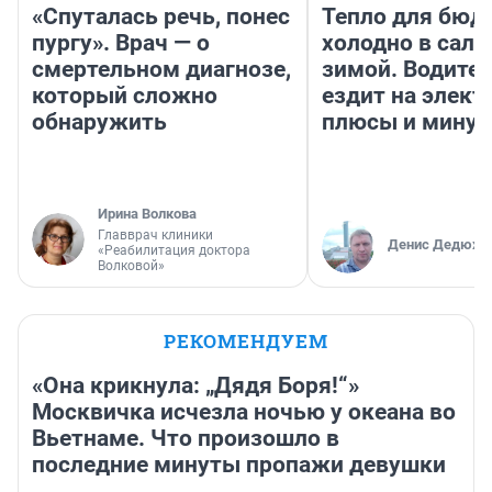
«Спуталась речь, понес
Тепло для бюд
пургу». Врач — о
холодно в сало
смертельном диагнозе,
зимой. Водител
который сложно
ездит на элект
обнаружить
плюсы и мину
Ирина Волкова
Главврач клиники
Денис Дедюхи
«Реабилитация доктора
Волковой»
РЕКОМЕНДУЕМ
«Она крикнула: „Дядя Боря!“»
Москвичка исчезла ночью у океана во
Вьетнаме. Что произошло в
последние минуты пропажи девушки