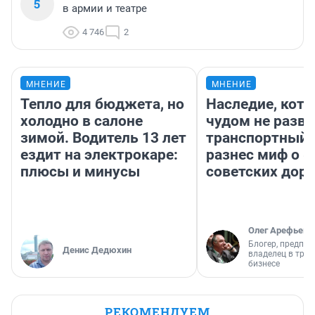
5
в армии и театре
4 746
2
МНЕНИЕ
МНЕНИЕ
Тепло для бюджета, но
Наследие, кото
холодно в салоне
чудом не разва
зимой. Водитель 13 лет
транспортный 
ездит на электрокаре:
разнес миф о 
плюсы и минусы
советских доро
Олег Арефьев
Блогер, предпри
Денис Дедюхин
владелец в тра
бизнесе
РЕКОМЕНДУЕМ