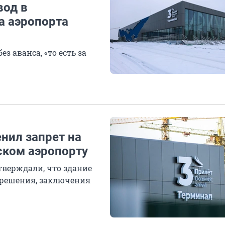
вод в
а аэропорта
з аванса, «то есть за
нил запрет на
ском аэропорту
тверждали, что здание
зрешения, заключения