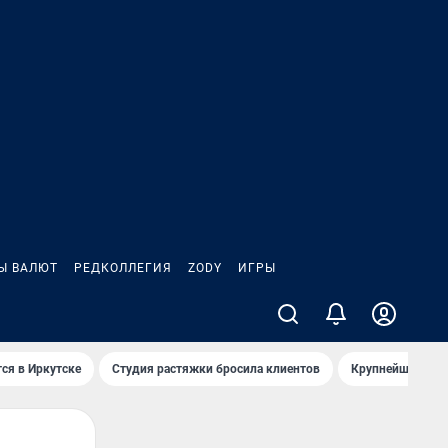
Ы ВАЛЮТ
РЕДКОЛЛЕГИЯ
ZODY
ИГРЫ
ся в Иркутске
Студия растяжки бросила клиентов
Крупнейшие про