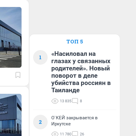
ТОП 5
«Насиловал на
1
глазах у связанных
родителей». Новый
поворот в деле
убийства россиян в
Таиланде
13 835
8
О`КЕЙ закрывается в
2
Иркутске
11 780
26