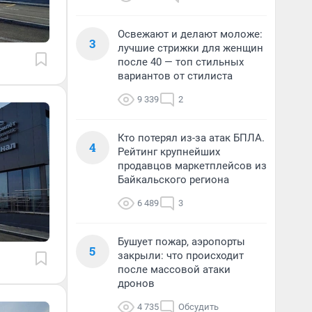
Освежают и делают моложе:
3
лучшие стрижки для женщин
после 40 — топ стильных
вариантов от стилиста
9 339
2
Кто потерял из-за атак БПЛА.
4
Рейтинг крупнейших
продавцов маркетплейсов из
Байкальского региона
6 489
3
Бушует пожар, аэропорты
5
закрыли: что происходит
после массовой атаки
дронов
4 735
Обсудить