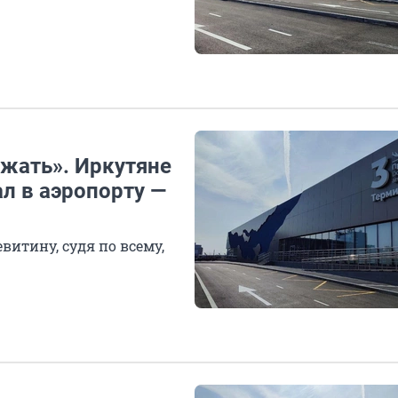
жать». Иркутяне
л в аэропорту —
витину, судя по всему,