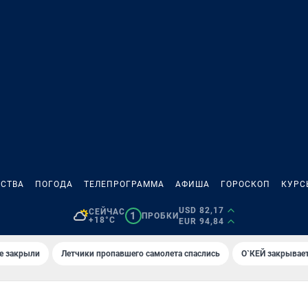
СТВА
ПОГОДА
ТЕЛЕПРОГРАММА
АФИША
ГОРОСКОП
КУРС
USD 82,17
СЕЙЧАС
1
ПРОБКИ
+18°C
EUR 94,84
е закрыли
Летчики пропавшего самолета спаслись
О`КЕЙ закрывает