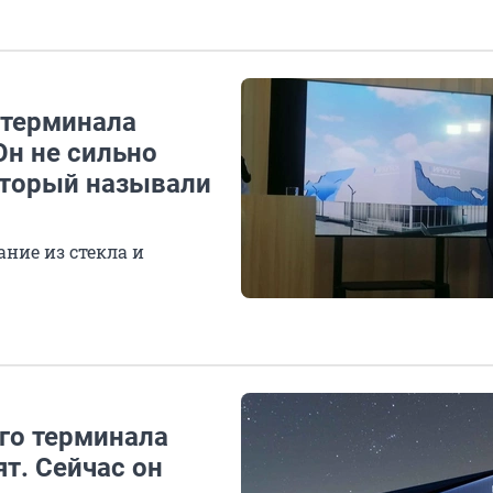
 терминала
Он не сильно
оторый называли
ние из стекла и
ого терминала
т. Сейчас он