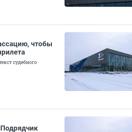
ассацию, чтобы
прилета
екст судебного
. Подрядчик