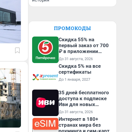
история
ПРОМОКОДЫ
Скидка 55% на
первый заказ от 700
₽ в приложении
Пятёрочка Доставка
До 31 августа, 2026
Скидка 5% на все
сертификаты
До 1 января, 2027
35 дней бесплатного
доступа к подписке
Иви для новых
пользователей
До 31 августа, 2026
Интернет в 180+
странах мира без
роуминга и сим-карт