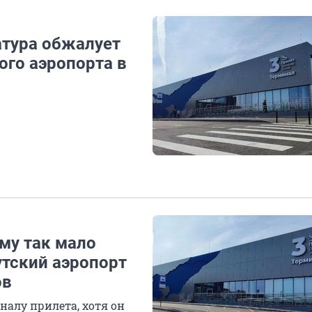
атура обжалует
ого аэропорта в
ему так мало
утский аэропорт
ов
налу прилета, хотя он