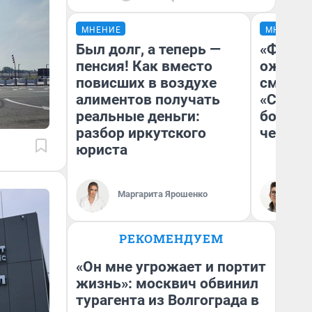
МНЕНИЕ
МНЕНИЕ
Был долг, а теперь —
«Финал
пенсия! Как вместо
ожидан
повисших в воздухе
смотре
алиментов получать
«Стары
реальные деньги:
большо
разбор иркутского
честна
юриста
Маргарита Ярошенко
На
РЕКОМЕНДУЕМ
«Он мне угрожает и портит
жизнь»: москвич обвинил
турагента из Волгограда в