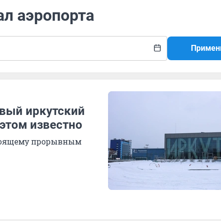
ал аэропорта
Примен
овый иркутский
 этом известно
стоящему прорывным