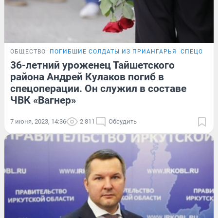
ОБЩЕСТВО
ПОГИБШИЕ СОЛДАТЫ ИЗ ПРИАНГАРЬЯ
СПЕЦОПЕР
36-летний уроженец Тайшетского
района Андрей Кулаков погиб в
спецоперации. Он служил в составе
ЧВК «Вагнер»
7 июня, 2023, 14:36
2 811
Обсудить