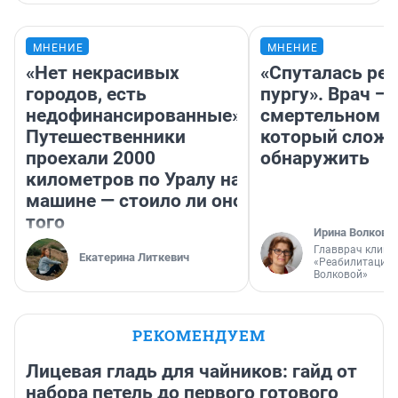
МНЕНИЕ
МНЕНИЕ
«Нет некрасивых
«Спуталась реч
городов, есть
пургу». Врач — 
недофинансированные».
смертельном д
Путешественники
который слож
проехали 2000
обнаружить
километров по Уралу на
машине — стоило ли оно
того
Ирина Волкова
Главврач клини
Екатерина Литкевич
«Реабилитация 
Волковой»
РЕКОМЕНДУЕМ
Лицевая гладь для чайников: гайд от
набора петель до первого готового