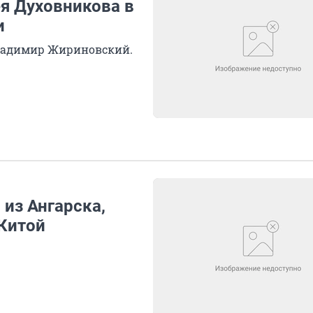
я Духовникова в
и
Владимир Жириновский.
 из Ангарска,
 Китой