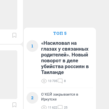
ТОП 5
«Насиловал на
1
глазах у связанных
родителей». Новый
поворот в деле
убийства россиян в
Таиланде
13 735
8
О`КЕЙ закрывается в
2
Иркутске
11 622
25