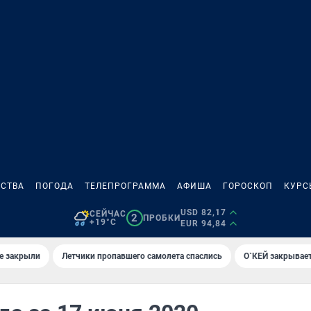
СТВА
ПОГОДА
ТЕЛЕПРОГРАММА
АФИША
ГОРОСКОП
КУРС
USD 82,17
СЕЙЧАС
2
ПРОБКИ
+19°C
EUR 94,84
е закрыли
Летчики пропавшего самолета спаслись
О`КЕЙ закрывает