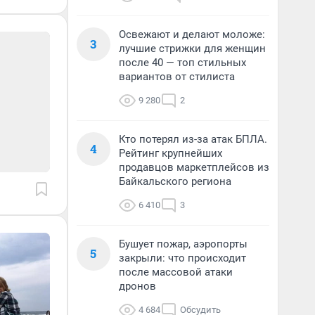
Освежают и делают моложе:
3
лучшие стрижки для женщин
после 40 — топ стильных
вариантов от стилиста
9 280
2
Кто потерял из-за атак БПЛА.
4
Рейтинг крупнейших
продавцов маркетплейсов из
Байкальского региона
6 410
3
Бушует пожар, аэропорты
5
закрыли: что происходит
после массовой атаки
дронов
4 684
Обсудить