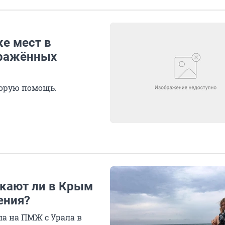
е мест в
аражённых
корую помощь.
скают ли в Крым
ения?
ла на ПМЖ с Урала в