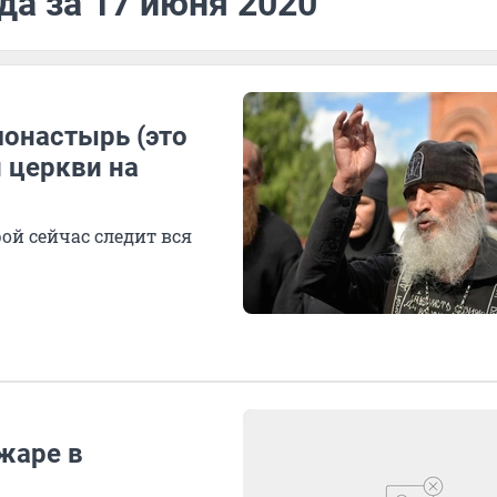
да за 17 июня 2020
монастырь (это
л церкви на
ой сейчас следит вся
жаре в