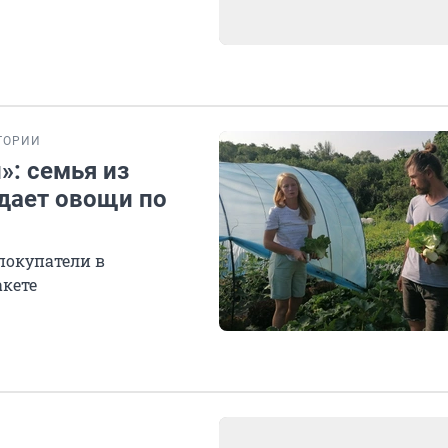
ТОРИИ
»: семья из
одает овощи по
покупатели в
акете