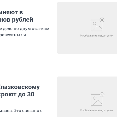
иняют в
нов рублей
 дело по двум статьям
древесины» и
Глазковскому
кроют до 30
ваев. Это связано с