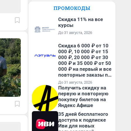
ПРОМОКОДЫ
Скидка 11% на все
курсы
До 31 августа, 2026
Скидка 6 000 ₽ от 10
000 ₽, 10 000 ₽ от 15
000 ₽, 20 000 ₽ от 30
000 ₽ и 35 000 ₽ от 50
000 ₽ на первый и все
повторные заказы по
промокоду НАБЕРИ
До 31 августа, 2026
Получить скидку на
первую и повторную
покупку билетов на
Яндекс Афише
35 дней бесплатного
доступа к подписке
Иви для новых