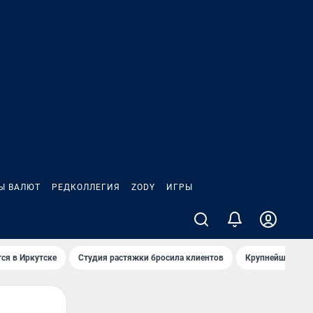
Ы ВАЛЮТ
РЕДКОЛЛЕГИЯ
ZODY
ИГРЫ
ся в Иркутске
Студия растяжки бросила клиентов
Крупнейшие про