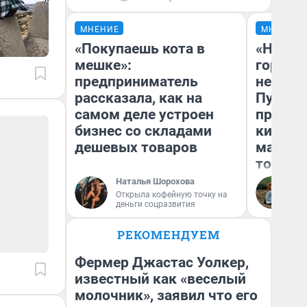
МНЕНИЕ
МНЕНИЕ
«Покупаешь кота в
«Нет н
мешке»:
городов
предприниматель
недофи
рассказала, как на
Путеше
самом деле устроен
проеха
бизнес со складами
киломе
дешевых товаров
машине
того
Наталья Шорохова
Ек
Открыла кофейную точку на
деньги соцразвития
РЕКОМЕНДУЕМ
Фермер Джастас Уолкер,
известный как «веселый
молочник», заявил что его