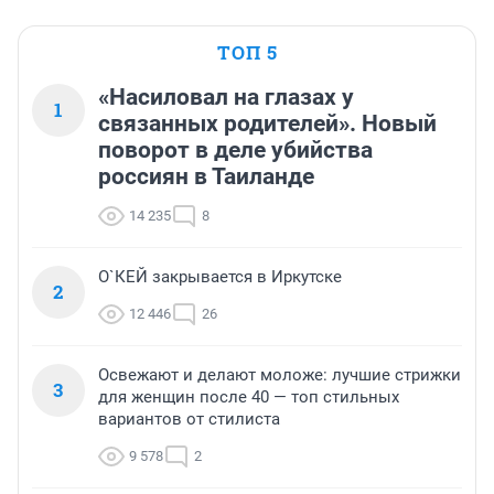
ТОП 5
«Насиловал на глазах у
1
связанных родителей». Новый
поворот в деле убийства
россиян в Таиланде
14 235
8
О`КЕЙ закрывается в Иркутске
2
12 446
26
Освежают и делают моложе: лучшие стрижки
3
для женщин после 40 — топ стильных
вариантов от стилиста
9 578
2