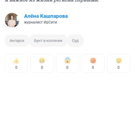
Алёна Кашпарова
журналист ИрСити
Ангарск
Бунт в колонии
Суд
0
0
0
0
0