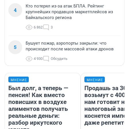
Кто потерял из-за атак БПЛА. Рейтинг
4
крупнейших продавцов маркетплейсов из
Байкальского региона
6 862
3
Бушует пожар, аэропорты закрыли: что
5
происходит после массовой атаки дронов
4 930
Обсудить
МНЕНИЕ
МНЕНИЕ
Был долг, а теперь —
Продашь за 300
пенсия! Как вместо
возьмут с 4000
повисших в воздухе
нам готовит н
алиментов получать
налоговый зако
реальные деньги:
коснется импор
разбор иркутского
даже репетито